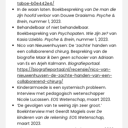
taboe~b0e442e4/
In de waan laten. Boekbespreking van
De man die
zijn hoofd verloor
van Douwe Draaisma.
Psyche &
Brein
, nummer 1, 2023.
Behandelbaar of niet behandelbaar.
Boekbespreking van
Psychopaten. Wie zijn ze?
van
Kasia Uzieblo.
Psyche & Brein
, nummer 1, 2023.
Nico van Nieuwenhuysen: De ‘zachte’ handen van
een collaborerend chirurg. Bespreking van de
biografie
Maar ik ben geen schooier
van Adriaan
van Es en Arjeh Kalmann.
Biografieportaal
.
https://biografieportaal.nl/recensie/nico-van-
nieuwenhuysen-de-zachte-handen-van-een-
collaborerend-chirurg/
Kinderarmoede is een systemisch probleem.
Interview met pedagogisch wetenschapper
Nicole Lucassen.
EOS Wetenschap
, maart 2023.
‘De gevolgen van te weinig zijn zeer groot.’
Boekinterview met Geerdt Magiels over
De
kinderen van de rekening
.
EOS Wetenschap
,
maart 2023.