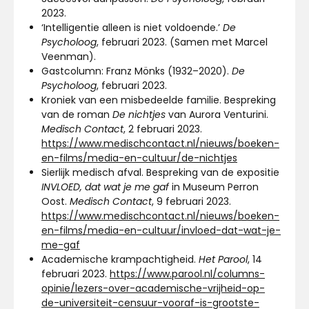
2023.
‘Intelligentie alleen is niet voldoende.’
De
Psycholoog
, februari 2023. (Samen met Marcel
Veenman).
Gastcolumn: Franz Mönks (1932–2020).
De
Psycholoog
, februari 2023.
Kroniek van een misbedeelde familie. Bespreking
van de roman
De nichtjes
van Aurora Venturini.
Medisch Contact
, 2 februari 2023.
https://www.medischcontact.nl/nieuws/boeken-
en-films/media-en-cultuur/de-nichtjes
Sierlijk medisch afval. Bespreking van de expositie
INVLOED, dat wat je me gaf
in Museum Perron
Oost.
Medisch Contact
, 9 februari 2023.
https://www.medischcontact.nl/nieuws/boeken-
en-films/media-en-cultuur/invloed-dat-wat-je-
me-gaf
Academische krampachtigheid.
Het Parool
, 14
februari 2023.
https://www.parool.nl/columns-
opinie/lezers-over-academische-vrijheid-op-
de-universiteit-censuur-vooraf-is-grootste-