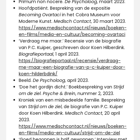
Primum non nocere.
De Psycholoog
, maart 2023.
Hoofdpatiënt. Bespreking van de expositie
Becoming Ovartaci
in het Cobra Museum voor
Moderne Kunst.
Medisch Contact
, 30 maart 2023.
https://www.medischcontact.nl/nieuws/boeken-
en-films/media-en-cultuur/becoming-ovartaci
‘Verdraag me maar.’ Recensie van de biografie
van P.C. Kuiper, geschreven door Koen Hilberdink.
Biografieportaal
, 1 april 2023.
https://biografieportaal.nl/recensie/verdraag-
me-maar-een-biografie-van-p-c-kuiper-door-
koen-hilderbdink/
Beeld.
De Psycholoog
, april 2023.
‘Doe het gordijn dicht.’ Boekbespreking van
Strijd
om de ziel
.
Psyche & Brein
, nummer 2, 2023.
Kroniek van een misbedeelde familie. Bespreking
van
Strijd om de ziel
, de biografie van P.C. Kuiper
door Koen Hilberdink.
Medisch Contact
, 20 april
2023.
https://www.medischcontact.nl/nieuws/boeken-
en-films/media-en-cultuur/strijd-om-de-ziel
‘Goed begonnen is half gewonnen.’ Interview met