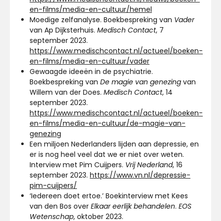
en-films/media-en-cultuur/hemel
Moedige zelfanalyse. Boekbespreking van
Vader
van Ap Dijksterhuis.
Medisch Contact
, 7
september 2023.
https://www.medischcontact.nl/actueel/boeken-
en-films/media-en-cultuur/vader
Gewaagde ideeën in de psychiatrie.
Boekbespreking van
De magie van genezing
van
Willem van der Does.
Medisch Contact
, 14
september 2023.
https://www.medischcontact.nl/actueel/boeken-
en-films/media-en-cultuur/de-magie-van-
genezing
Een miljoen Nederlanders lijden aan depressie, en
er is nog heel veel dat we er niet over weten.
Interview met Pim Cuijpers.
Vrij Nederland
, 16
september 2023.
https://www.vn.nl/depressie-
pim-cuijpers/
‘Iedereen doet ertoe.’ Boekinterview met Kees
van den Bos over
Elkaar eerlijk behandelen
.
EOS
Wetenschap
, oktober 2023.