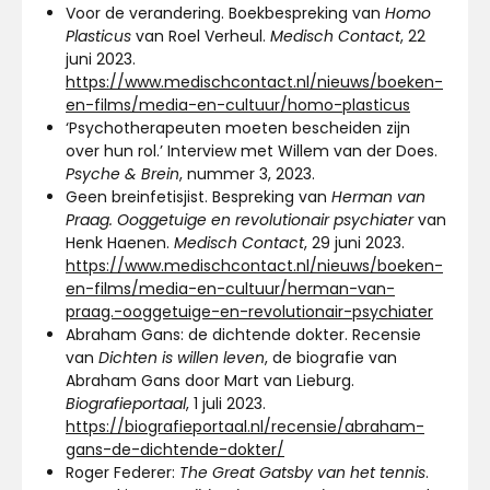
Voor de verandering. Boekbespreking van
Homo
Plasticus
van Roel Verheul.
Medisch Contact
, 22
juni 2023.
https://www.medischcontact.nl/nieuws/boeken-
en-films/media-en-cultuur/homo-plasticus
‘Psychotherapeuten moeten bescheiden zijn
over hun rol.’ Interview met Willem van der Does.
Psyche & Brein
, nummer 3, 2023.
Geen breinfetisjist. Bespreking van
Herman van
Praag. Ooggetuige en revolutionair psychiater
van
Henk Haenen.
Medisch Contact
, 29 juni 2023.
https://www.medischcontact.nl/nieuws/boeken-
en-films/media-en-cultuur/herman-van-
praag.-ooggetuige-en-revolutionair-psychiater
Abraham Gans: de dichtende dokter. Recensie
van
Dichten is willen leven
, de biografie van
Abraham Gans door Mart van Lieburg.
Biografieportaal
, 1 juli 2023.
https://biografieportaal.nl/recensie/abraham-
gans-de-dichtende-dokter/
Roger Federer:
The Great Gatsby van het tennis
.