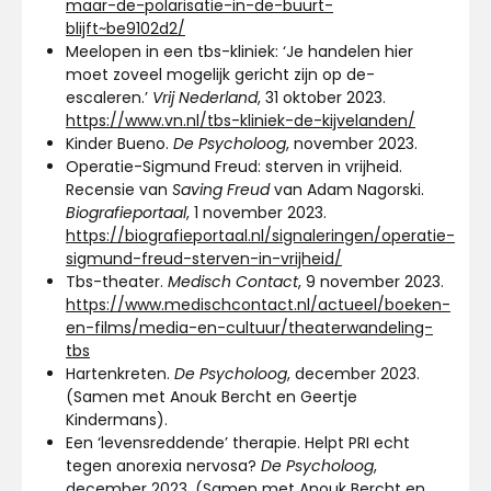
maar-de-polarisatie-in-de-buurt-
blijft~be9102d2/
Meelopen in een tbs-kliniek: ‘Je handelen hier
moet zoveel mogelijk gericht zijn op de-
escaleren.’
Vrij Nederland
, 31 oktober 2023.
https://www.vn.nl/tbs-kliniek-de-kijvelanden/
Kinder Bueno.
De Psycholoog
, november 2023.
Operatie-Sigmund Freud: sterven in vrijheid.
Recensie van
Saving Freud
van Adam Nagorski.
Biografieportaal
, 1 november 2023.
https://biografieportaal.nl/signaleringen/operatie-
sigmund-freud-sterven-in-vrijheid/
Tbs-theater.
Medisch Contact
, 9 november 2023.
https://www.medischcontact.nl/actueel/boeken-
en-films/media-en-cultuur/theaterwandeling-
tbs
Hartenkreten.
De Psycholoog
, december 2023.
(Samen met Anouk Bercht en Geertje
Kindermans).
Een ‘levensreddende’ therapie. Helpt PRI echt
tegen anorexia nervosa?
De Psycholoog
,
december 2023. (Samen met Anouk Bercht en