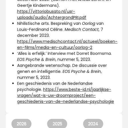
Geertje Kindermans).
https://vittoriobusato.nl/usr-
uploads/audio/AchtergrondPRI.pdf
Nihilistische arts. Bespreking van
Oorlog
van
Louis-Ferdinand Céline.
Medisch Contact
, 7
december 2023.
https://www.medischcontact.nl/actueel/boeken-
en-films/media-en-cultuur/oorlog-2
‘Alles is erfelijk.’ Interview met Dorret Boomsma.
EOS Psyche & Brein
, nummer 5, 2023.
Aangebrande wetenschap. De discussie over
genen en intelligentie.
EOS Psyche & Brein
,
nummer 5, 2023.
Een geschiedenis van de Nederlandse
psychologie.
https://www.beste-id.nl/jaarlijkse-
vragen/wat-is-uw-droomproject/een-
geschiedenis-van-de-nederlandse-psychologie
2026
2025
2024