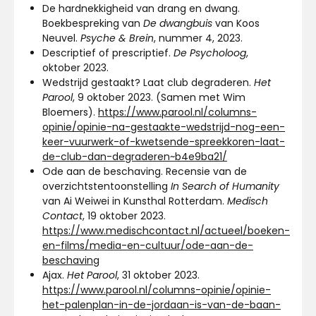
De hardnekkigheid van drang en dwang.
Boekbespreking van
De dwangbuis
van Koos
Neuvel.
Psyche & Brein
, nummer 4, 2023.
Descriptief of prescriptief.
De Psycholoog
,
oktober 2023.
Wedstrijd gestaakt? Laat club degraderen.
Het
Parool
, 9 oktober 2023. (Samen met Wim
Bloemers).
https://www.parool.nl/columns-
opinie/opinie-na-gestaakte-wedstrijd-nog-een-
keer-vuurwerk-of-kwetsende-spreekkoren-laat-
de-club-dan-degraderen~b4e9ba21/
Ode aan de beschaving. Recensie van de
overzichtstentoonstelling
In Search of Humanity
van Ai Weiwei in Kunsthal Rotterdam.
Medisch
Contact
, 19 oktober 2023.
https://www.medischcontact.nl/actueel/boeken-
en-films/media-en-cultuur/ode-aan-de-
beschaving
Ajax.
Het Parool
, 31 oktober 2023.
https://www.parool.nl/columns-opinie/opinie-
het-palenplan-in-de-jordaan-is-van-de-baan-