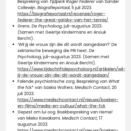
Bespreking van
Tijdperk Roger Federer
van Sander
Collewijn.
Biografieportaal
, 5 juli 2023.
https://biografieportaal.nl/recensie/roger-
federer-the-great-gatsby-van-het-tennis/
Grens.
De Psycholoog
, juli–augustus 2023.
(Samen met Geertje Kindermans en Anouk
Bercht).
‘Wil jij de vrouw zijn die dit wordt aangedaan?’ De
sektarische beweging die PRI heet.
De
Psycholoog
, juli–augustus 2023. (Samen met
Geertje Kindermans en Anouk Bercht).
https://www.tijdschriftdepsycholoog.nl/artikelen/wil-
jij-de-vrouw-zijn-die-dit-wordt-aangedaan/
Falende psychiatrische zorg. Bespreking van
What
the f
ck* van Saskia Wolters.
Medisch Contact
, 20
juli 2023.
https://www.medischcontact.nl/nieuws/boeken-
en-films/media-en-cultuur/what-the-fck
Gepest om lui oog. Boekbespreking van
Hemel
van Mieko Kawakami.
Medisch Contact
, 17
augustus 2023.
https://www.medischcontact.nl/nieuws/boeken-