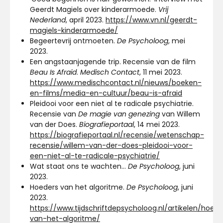
Geerdt Magiels over kinderarmoede.
Vrij
Nederland
, april 2023.
https://www.vn.nl/geerdt-
magiels-kinderarmoede/
Begeertevrij ontmoeten.
De Psycholoog
, mei
2023.
Een angstaanjagende trip. Recensie van de film
Beau Is Afraid
.
Medisch Contact
, 11 mei 2023.
https://www.medischcontact.nl/nieuws/boeken-
en-films/media-en-cultuur/beau-is-afraid
Pleidooi voor een niet al te radicale psychiatrie.
Recensie van
De magie van genezing
van Willem
van der Does.
Biografieportaal
, 14 mei 2023.
https://biografieportaal.nl/recensie/wetenschap-
recensie/willem-van-der-does-pleidooi-voor-
een-niet-al-te-radicale-psychiatrie/
Wat staat ons te wachten…
De Psycholoog
, juni
2023.
Hoeders van het algoritme.
De Psycholoog
, juni
2023.
https://www.tijdschriftdepsycholoog.nl/artikelen/hoede
van-het-algoritme/