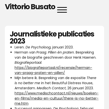
Vittorio Busato
Journalistieke publicaties
2023
Leren.
De Psycholoog
, januari 2023.
Herman van Praag:
Pillen én praten
. Bespreking
van de biografie geschreven door Henk Haenen.
Biografieportaal
.
https://biografieportaal.nl/recensie/herman-
van-praag-praten-en-pillen/
Mijn betere ik. Bespreking van de expositie
There
is no better me
in het Beautiful Distress House,
Amsterdam.
Medisch Contact
, 26 januari 2023.
https://www.medischcontact.nl/nieuws/boeken-
en-films/media-en-cultuur/there-is-no-better-
me.htm
Succesvol aanpassen.
De Psycholoog
, februari