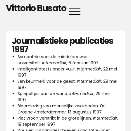
Vittorio Busato
Journalistieke publicaties
1997
Sympathie voor de middeleeuwse
universiteit.
Intermediair
, 6 februari 1997.
Intelligentietests onder vuur.
Intermediair
, 22 mei
1997.
Een keurmerk voor de geest.
Intermediair
, 29 mei
1997.
Spiegeltjes aan de wand.
Intermediair
, 29 mei
1997.
Bloemlezing van menselijke zwakheden.
De
Groene Amsterdammer
, 13 augustus 1997.
Piet Vroon verstrikt in de grote lijnen.
Intermediair
,
18 september 1997.
We zien uw handgeschreven sollicitatie-brief