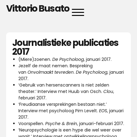
Vittorio Busato
Journalistieke publicaties
2017
(Miere)zoenen.
De Psycholoog
, januari 2017.
Jezelf de maat nemen. Bespreking
van
Onvolmaakt tevreden
.
De Psycholoog
, januari
2017.
‘Gebruik van hersenscanners is niet zelden
theater.’ Interview met Huub van Osch.
Clou
,
februari 2017.
‘Freudiaanse versprekingen bestaan niet.’
Interview met psycholoog Pim Levelt.
EOS
, januari
2017.
Voorspellen.
Psyche & Brein
, januari-februari 2017.
‘Neuropsychologie is een hype die wel weer over
waait.’ Interview met ontwikkelingspsycholoog