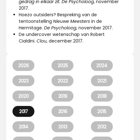
gedrag in elkaar zit.
De Psycholoog
, november
2017.
Hoezo outsiders? Bespreking van de
tentoonstelling
Nieuwe Meesters
in de
Hermitage.
De Psycholoog
, november 2017.
De undercover wetenschap van Robert
Cialdini.
Clou
, december 2017.
2026
2025
2024
2023
2022
2021
2020
2019
2018
2017
2016
2015
2014
2013
2012