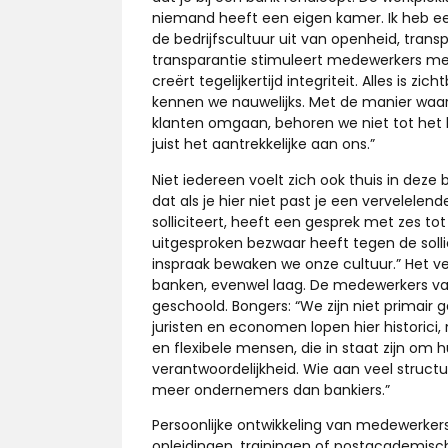
niemand heeft een eigen kamer. Ik heb ee
de bedrijfscultuur uit van openheid, transpara
transparantie stimuleert medewerkers meer
creërt tegelijkertijd integriteit. Alles is 
kennen we nauwelijks. Met de manier wa
klanten omgaan, behoren we niet tot het 
juist het aantrekkelijke aan ons.”
Niet iedereen voelt zich ook thuis in deze 
dat als je hier niet past je een vervelelen
solliciteert, heeft een gesprek met zes t
uitgesproken bezwaar heeft tegen de solli
inspraak bewaken we onze cultuur.” Het ve
banken, evenwel laag. De medewerkers van I
geschoold. Bongers: “We zijn niet primair
juristen en economen lopen hier historici
en flexibele mensen, die in staat zijn 
verantwoordelijkheid. Wie aan veel structuur 
meer ondernemers dan bankiers.”
Persoonlijke ontwikkeling van medewerker
opleidingen, trainingen of postacademisch