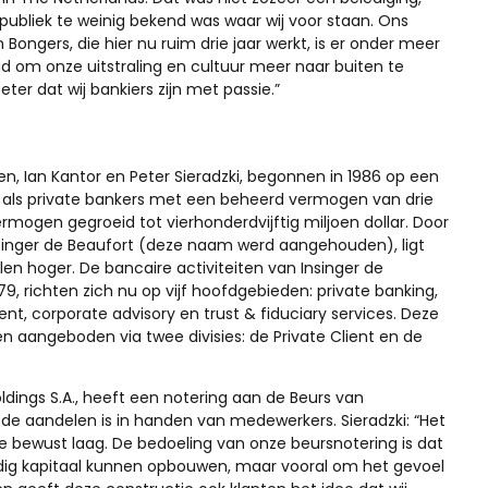
r publiek te weinig bekend was waar wij voor staan. Ons
ngers, die hier nu ruim drie jaar werkt, is er onder meer
gd om onze uitstraling en cultuur meer naar buiten te
eter dat wij bankiers zijn met passie.”
n, Ian Kantor en Peter Sieradzki, begonnen in 1986 op een
als private bankers met een beheerd vermogen van drie
ermogen gegroeid tot vierhonderdvijftig miljoen dollar. Door
nsinger de Beaufort (deze naam werd aangehouden), ligt
n hoger. De bancaire activiteiten van Insinger de
9, richten zich nu op vijf hoofdgebieden: private banking,
 corporate advisory en trust & fiduciary services. Deze
ten aangeboden via twee divisies: de Private Client en de
ldings S.A., heeft een notering aan de Beurs van
e aandelen is in handen van medewerkers. Sieradzki: “Het
bewust laag. De bedoeling van onze beursnotering is dat
rdig kapitaal kunnen opbouwen, maar vooral om het gevoel