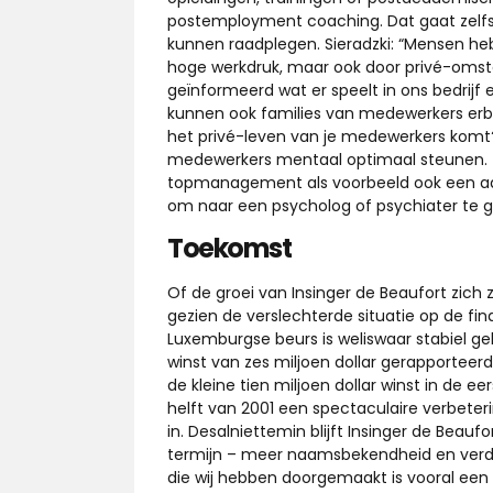
postemployment coaching. Dat gaat zelfs
kunnen raadplegen. Sieradzki: “Mensen h
hoge werkdruk, maar ook door privé-omst
geïnformeerd wat er speelt in ons bedrijf e
kunnen ook families van medewerkers erbij 
het privé-leven van je medewerkers komt? 
medewerkers mentaal optimaal steunen. T
topmanagement als voorbeeld ook een aanta
om naar een psycholog of psychiater te g
Toekomst
Of de groei van Insinger de Beaufort zich zo
gezien de verslechterde situatie op de fi
Luxemburgse beurs is weliswaar stabiel ge
winst van zes miljoen dollar gerapporteerd
de kleine tien miljoen dollar winst in de e
helft van 2001 een spectaculaire verbeteri
in. Desalniettemin blijft Insinger de Beau
termijn – meer naamsbekendheid en verdere
die wij hebben doorgemaakt is vooral een r