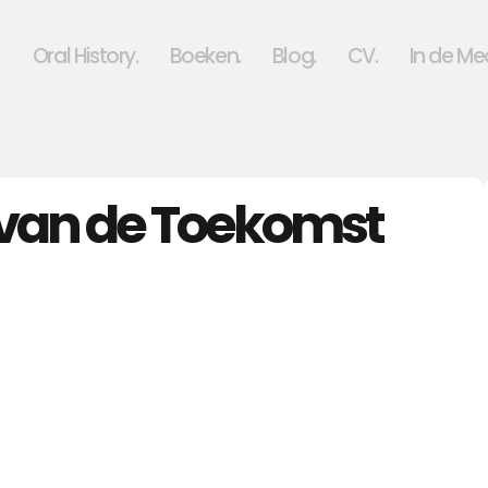
Oral History.
Boeken.
Blog.
CV.
In de Me
 van de Toekomst