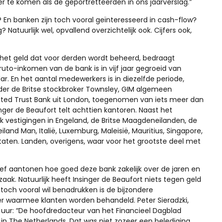
 te komen als de geportretteerden in ons jaarverslag.”
? En banken zijn toch vooral geïnteresseerd in cash-flow?
 Natuurlijk wel, opvallend overzichtelijk ook. Cijfers ook,
 het geld dat voor derden wordt beheerd, bedraagt
bruto-inkomen van de bank is in vijf jaar gegroeid van
ar. En het aantal medewerkers is in diezelfde periode,
er de Britse stockbroker Townsley, GIM algemeen
ted Trust Bank uit London, toegenomen van iets meer dan
nger de Beaufort telt achttien kantoren. Naast het
vestigingen in Engeland, de Britse Maagdeneilanden, de
land Man, Italië, Luxemburg, Maleisië, Mauritius, Singapore,
Staten. Landen, overigens, waar voor het grootste deel met
ief aantonen hoe goed deze bank zakelijk over de jaren en
jzaak. Natuurlijk heeft Insinger de Beaufort niets tegen geld
toch vooral wil benadrukken is de bijzondere
ier waarmee klanten worden behandeld. Peter Sieradzki,
 uur: “De hoofdredacteur van het Financieel Dagblad
 in The Netherlands. Dat was niet zozeer een belediging,