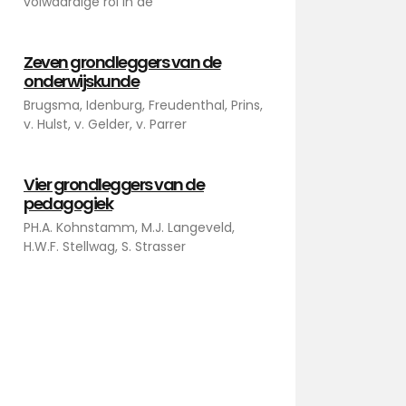
volwaardige rol in de
Zeven grondleggers van de
onderwijskunde
Brugsma, Idenburg, Freudenthal, Prins,
v. Hulst, v. Gelder, v. Parrer
Vier grondleggers van de
pedagogiek
PH.A. Kohnstamm, M.J. Langeveld,
H.W.F. Stellwag, S. Strasser