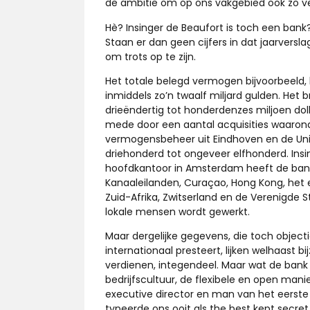
de ambitie om op ons vakgebied ook zo ver
Hè? Insinger de Beaufort is toch een bank
Staan er dan geen cijfers in dat jaarverslag?
om trots op te zijn.
Het totale belegd vermogen bijvoorbeeld,
inmiddels zo’n twaalf miljard gulden. Het 
drieëndertig tot honderdenzes miljoen doll
mede door een aantal acquisities waarond
vermogensbeheer uit Eindhoven en de Uni
driehonderd tot ongeveer elfhonderd. Insi
hoofdkantoor in Amsterdam heeft de bank 
Kanaaleilanden, Curaçao, Hong Kong, het ei
Zuid-Afrika, Zwitserland en de Verenigde 
lokale mensen wordt gewerkt.
Maar dergelijke gegevens, die toch object
internationaal presteert, lijken welhaast bi
verdienen, integendeel. Maar wat de bank 
bedrijfscultuur, de flexibele en open man
executive director en man van het eerste
typeerde ons ooit als the best kept secret