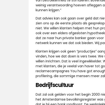
van betrokkenheid te stimuleren. Bovendie
weinig verantwoording hoeven afleggen aan 
kunnen krijgen.”
Dat advies kan ook gaan over geld dat niet
zien ons op de eerste plaats als gespreksp
niet. We willen klanten helpen met hun p
ook over een elders afgesloten hypotheek
dat ze naar hun private banker gaan voor 
netwerk kunnen we dat ook bieden. Wij pa
Klanten krijgen ook geen “productjes” aan
vinden, hoe we dat doen is vers twee. We
willen inrichten. Dat is veel ingewikkelder
met klanten, die je veelal van haver tot go
reclamecampagnes You have got enough to
profilering, die sommige mensen meer za
Bedrijfscultuur
Dat zal ook gelden voor het begin 2000 
het Amsterdamse bevolkingsregister was geh
dat je bij een bank rondloopt. De werkplek