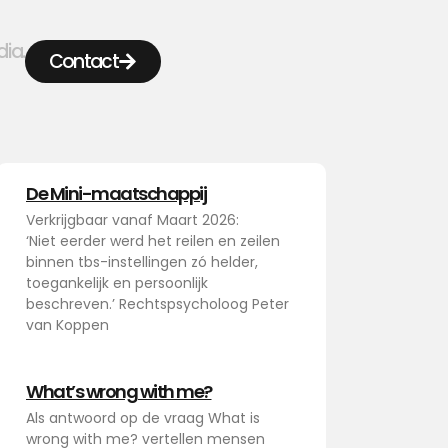
dia.
Contact
De Mini-maatschappij
Verkrijgbaar vanaf Maart 2026:
‘Niet eerder werd het reilen en zeilen
binnen tbs-instellingen zó helder,
toegankelijk en persoonlijk
beschreven.’ Rechtspsycholoog Peter
van Koppen
What’s wrong with me?
Als antwoord op de vraag What is
wrong with me? vertellen mensen