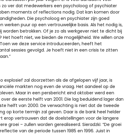
 zo ver dat medewerkers een psycholoog of psychiater
ebben moments of reflections nodig. Dat kan komen door
andigheden. Die psycholoog en psychiater zijn goed
n werken puur op een vertrouwelijke basis. Als het nodig is,
worden betrokken. Of je zo als werkgever niet te dicht bij
Het hoeft niet, we bieden de mogelijkheid. We willen onze
oen we deze service introduceerden, heeft het
l sessies gevolgd. Je hoeft niet in een crisis te zitten
aan.”
 explosief zal doorzetten als de afgelopen vijf jaar, is
nanciële markten nog even de vraag. Het aandeel op de
bleven. Maar in een persbericht eind oktober werd een
 over de eerste helft van 2001. Die lag beduidend lager dan
erste helft van 2000. De verwachting is niet dat de tweede
ng op korte termijn zal geven. Daar is de bank heel helder
fort erop vertrouwen dat de doelstellingen voor de langere
 groei – zullen worden gerealiseerd. Sieradzki: “De groei
eflectie van de periode tussen 1985 en 1996. Juist in