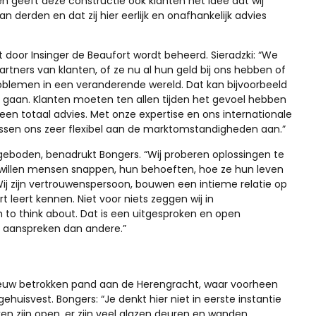
n geeft deze constructie ook klanten het idee dat wij
derden en dat zij hier eerlijk en onafhankelijk advies
 door Insinger de Beaufort wordt beheerd. Sieradzki: “We
artners van klanten, of ze nu al hun geld bij ons hebben of
roblemen in een veranderende wereld. Dat kan bijvoorbeeld
 gaan. Klanten moeten ten allen tijden het gevoel hebben
een totaal advies. Met onze expertise en ons internationale
ssen ons zeer flexibel aan de marktomstandigheden aan.”
geboden, benadrukt Bongers. “Wij proberen oplossingen te
 willen mensen snappen, hun behoeften, hoe ze hun leven
. Wij zijn vertrouwenspersoon, bouwen een intieme relatie op
rt leert kennen. Niet voor niets zeggen wij in
 think about. Dat is een uitgesproken en open
l aanspreken dan andere.”
nieuw betrokken pand aan de Herengracht, waar voorheen
uisvest. Bongers: “Je denkt hier niet in eerste instantie
ken zijn open, er zijn veel glazen deuren en wanden,