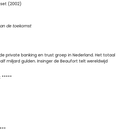
sset (2002)
van de toekomst
e private banking en trust groep in Nederland. Het totaal
lf miljard gulden. Insinger de Beaufort telt wereldwijd
: *****
***