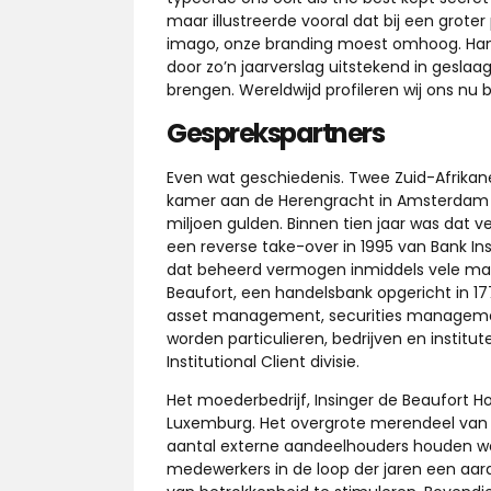
maar illustreerde vooral dat bij een grote
imago, onze branding moest omhoog. Han Bo
door zo’n jaarverslag uitstekend in geslaa
brengen. Wereldwijd profileren wij ons nu b
Gesprekspartners
Even wat geschiedenis. Twee Zuid-Afrikane
kamer aan de Herengracht in Amsterdam 
miljoen gulden. Binnen tien jaar was dat v
een reverse take-over in 1995 van Bank I
dat beheerd vermogen inmiddels vele male
Beaufort, een handelsbank opgericht in 177
asset management, securities management,
worden particulieren, bedrijven en institu
Institutional Client divisie.
Het moederbedrijf, Insinger de Beaufort Ho
Luxemburg. Het overgrote merendeel van d
aantal externe aandeelhouders houden we 
medewerkers in de loop der jaren een aa