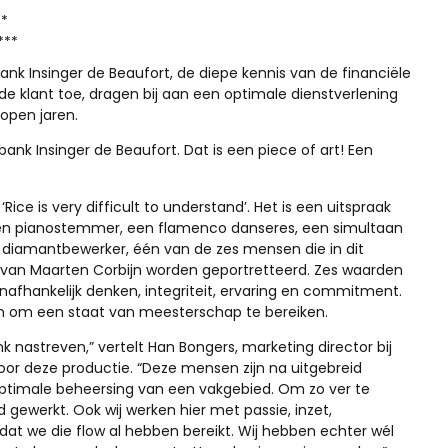
**
***
ank Insinger de Beaufort, de diepe kennis van de financiële
 de klant toe, dragen bij aan een optimale dienstverlening
open jaren.
bank Insinger de Beaufort. Dat is een piece of art! Een
‘Rice is very difficult to understand’. Het is een uitspraak
 een pianostemmer, een flamenco danseres, een simultaan
n diamantbewerker, één van de zes mensen die in dit
’s van Maarten Corbijn worden geportretteerd. Zes waarden
onafhankelijk denken, integriteit, ervaring en commitment.
ijn om een staat van meesterschap te bereiken.
ank nastreven,” vertelt Han Bongers, marketing director bij
voor deze productie. “Deze mensen zijn na uitgebreid
ptimale beheersing van een vakgebied. Om zo ver te
gewerkt. Ook wij werken hier met passie, inzet,
dat we die flow al hebben bereikt. Wij hebben echter wél