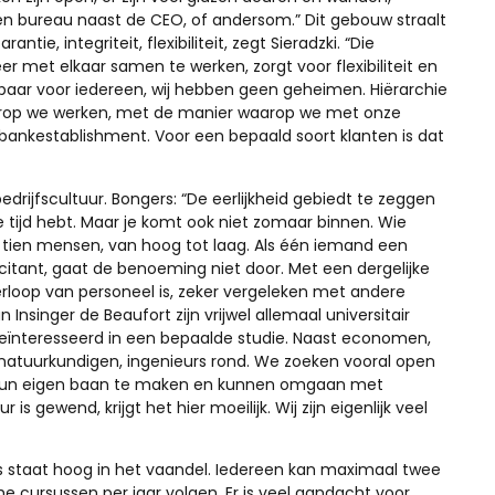
n bureau naast de CEO, of andersom.” Dit gebouw straalt
ntie, integriteit, flexibiliteit, zegt Sieradzki. “Die
 met elkaar samen te werken, zorgt voor flexibiliteit en
zichtbaar voor iedereen, wij hebben geen geheimen. Hiërarchie
arop we werken, met de manier waarop we met onze
bankestablishment. Voor een bepaald soort klanten is dat
bedrijfscultuur. Bongers: “De eerlijkheid gebiedt te zeggen
de tijd hebt. Maar je komt ook niet zomaar binnen. Wie
ot tien mensen, van hoog tot laag. Als één iemand een
citant, gaat de benoeming niet door. Met een dergelijke
rloop van personeel is, zeker vergeleken met andere
nsinger de Beaufort zijn vrijwel allemaal universitair
 geïnteresseerd in een bepaalde studie. Naast economen,
, natuurkundigen, ingenieurs rond. We zoeken vooral open
om hun eigen baan te maken en kunnen omgaan met
is gewend, krijgt het hier moeilijk. Wij zijn eigenlijk veel
s staat hoog in het vaandel. Iedereen kan maximaal twee
e cursussen per jaar volgen. Er is veel aandacht voor