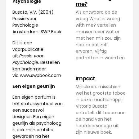
Psychologie
me?
Als antwoord op de
Busato, V.V. (2004)
vraag What is wrong
Passie voor
with me? vertellen
Psychologie
mensen over wat er
Amsterdam: SWP Book
met hen mis zou zijn,
Dit is een
hoe ze dat zelf
voorpublicatie
ervaren. Vijftig
uit
Passie voor
portretten in woord en
Psychologie
. Bestellen
kan ondermeer
via www.swpbook.com
Impact
Een eigen geurlijn
Mislukken: misschien
wel het grootste taboe
Een eigen parfum is
in deze maatschappij.
hét statussymbool van
Vittorio Busato
een succesvol
ontrafelt dit taboe aan
designer. Een eigen
de hand van het
geurlijn als psycholoog
hoofdpersonage uit
is ook miín ambitie
zijn nieuwe boek.
geworden na het