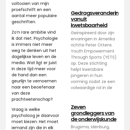
voltooien van mijn
proefschrift en een
Gedragsverandering
aantal meer populaire
vanuit
geschriften.
kwetsbaarheid
Zo’n rare ambitie vind
Geïnspireerd door zijn
ik dat niet. Psychologie
ervaringen in Amerika
is immers niet meer
richtte Peter Ottens
weg te denken uit het
Youth Empowerment
dagelijkse leven en de
Through Sports (YETS)
media. Wat ligt er juist
op. Deze stichting
in deze tijd meer voor
helpt kwetsbare
de hand dan een
jongeren in hun
geurlijn te vernoemen
vorming zodat ze een
naar een beoefenaar
volwaardige rol in de
van deze
prachtwetenschap?
Zeven
Vraag is welke
grondleggers van
psycholoog je daarvoor
de onderwijskunde
moet kiezen. Het moet
Brugsma, Idenburg,
iemand zijn die in elk