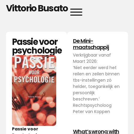
Vittorio Busato
Passie voor
De Mini-
maatschappij
psychologie
Verkrijgbaar vanaf
Maart 2026:
‘Niet eerder werd het
reilen en zeilen binnen
tbs-instellingen zó
helder, toegankelijk en
persoonlijk
beschreven.’
Rechtspsycholoog
Peter van Koppen
Passie voor
What’s wrong with