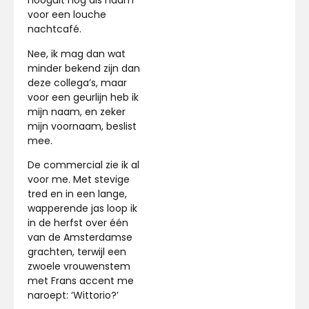
hooguit nog als naam
voor een louche
nachtcafé.
Nee, ik mag dan wat
minder bekend zijn dan
deze collega’s, maar
voor een geurlijn heb ik
mijn naam, en zeker
mijn voornaam, beslist
mee.
De commercial zie ik al
voor me. Met stevige
tred en in een lange,
wapperende jas loop ik
in de herfst over één
van de Amsterdamse
grachten, terwijl een
zwoele vrouwenstem
met Frans accent me
naroept: ‘Wittorio?’