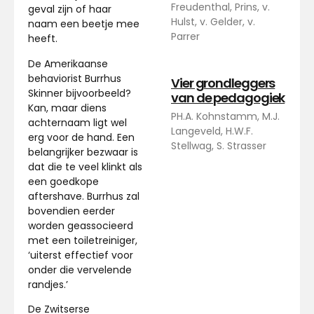
Freudenthal, Prins, v.
geval zijn of haar
Hulst, v. Gelder, v.
naam een beetje mee
Parrer
heeft.
De Amerikaanse
behaviorist Burrhus
Vier grondleggers
Skinner bijvoorbeeld?
van de pedagogiek
Kan, maar diens
PH.A. Kohnstamm, M.J.
achternaam ligt wel
Langeveld, H.W.F.
erg voor de hand. Een
Stellwag, S. Strasser
belangrijker bezwaar is
dat die te veel klinkt als
een goedkope
aftershave. Burrhus zal
bovendien eerder
worden geassocieerd
met een toiletreiniger,
‘uiterst effectief voor
onder die vervelende
randjes.’
De Zwitserse