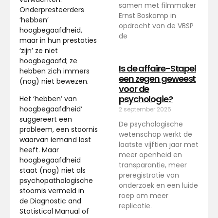
samen met filmmaker
Onderpresteerders
Ernst Boskamp in
‘hebben’
opdracht van de VBSP
hoogbegaafdheid,
de
maar in hun prestaties
‘zijn’ ze niet
hoogbegaafd; ze
Is de affaire-Stapel
hebben zich immers
een zegen geweest
(nog) niet bewezen.
voor de
psychologie?
Het ‘hebben’ van
hoogbegaafdheid’
2 september 2025
suggereert een
De psychologische
probleem, een stoornis
wetenschap werkt de
waarvan iemand last
laatste vijftien jaar met
heeft. Maar
meer openheid en
hoogbegaafdheid
transparantie, meer
staat (nog) niet als
preregistratie van
psychopathologische
onderzoek en een luide
stoornis vermeld in
roep om meer
de Diagnostic and
replicatie.
Statistical Manual of