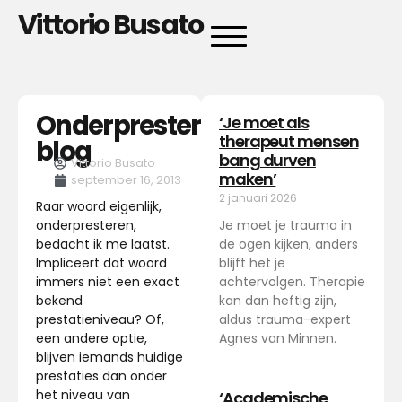
Vittorio Busato
Onderpresteren
‘Je moet als
therapeut mensen
blog
bang durven
Vittorio Busato
maken’
september 16, 2013
2 januari 2026
Raar woord eigenlijk,
onderpresteren,
Je moet je trauma in
bedacht ik me laatst.
de ogen kijken, anders
Impliceert dat woord
blijft het je
immers niet een exact
achtervolgen. Therapie
bekend
kan dan heftig zijn,
prestatieniveau? Of,
aldus trauma-expert
een andere optie,
Agnes van Minnen.
blijven iemands huidige
prestaties dan onder
het niveau van
‘Academische