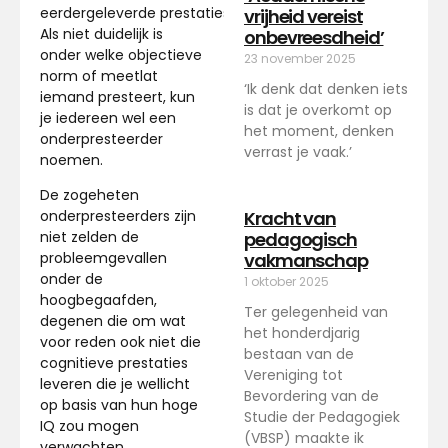
eerdergeleverde prestaties?
vrijheid vereist
Als niet duidelijk is
onbevreesdheid’
onder welke objectieve
23 november 2025
norm of meetlat
‘Ik denk dat denken iets
iemand presteert, kun
is dat je overkomt op
je iedereen wel een
het moment, denken
onderpresteerder
verrast je vaak.’
noemen.
De zogeheten
Kracht van
onderpresteerders zijn
pedagogisch
niet zelden de
vakmanschap
probleemgevallen
onder de
1 oktober 2025
hoogbegaafden,
Ter gelegenheid van
degenen die om wat
het honderdjarig
voor reden ook niet die
bestaan van de
cognitieve prestaties
Vereniging tot
leveren die je wellicht
Bevordering van de
op basis van hun hoge
Studie der Pedagogiek
IQ zou mogen
(VBSP) maakte ik
verwachten.