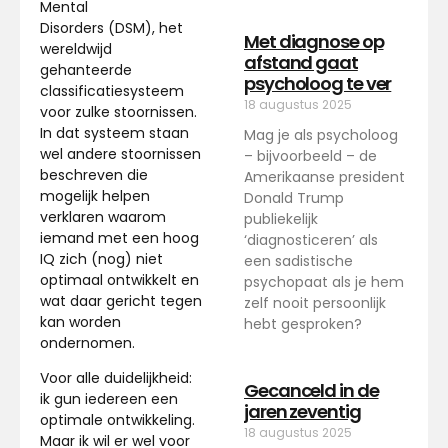
Mental
Disorders (DSM), het
Met diagnose op
wereldwijd
afstand gaat
gehanteerde
psycholoog te ver
classificatiesysteem
18 augustus 2025
voor zulke stoornissen.
In dat systeem staan
Mag je als psycholoog
wel andere stoornissen
– bijvoorbeeld – de
beschreven die
Amerikaanse president
mogelijk helpen
Donald Trump
verklaren waarom
publiekelijk
iemand met een hoog
‘diagnosticeren’ als
IQ zich (nog) niet
een sadistische
optimaal ontwikkelt en
psychopaat als je hem
wat daar gericht tegen
zelf nooit persoonlijk
kan worden
hebt gesproken?
ondernomen.
Voor alle duidelijkheid:
Gecanceld in de
ik gun iedereen een
jaren zeventig
optimale ontwikkeling.
18 augustus 2025
Maar ik wil er wel voor