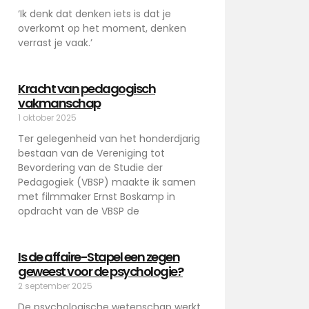
‘Ik denk dat denken iets is dat je
overkomt op het moment, denken
verrast je vaak.’
Kracht van pedagogisch
vakmanschap
1 oktober 2025
Ter gelegenheid van het honderdjarig
bestaan van de Vereniging tot
Bevordering van de Studie der
Pedagogiek (VBSP) maakte ik samen
met filmmaker Ernst Boskamp in
opdracht van de VBSP de
Is de affaire-Stapel een zegen
geweest voor de psychologie?
2 september 2025
De psychologische wetenschap werkt