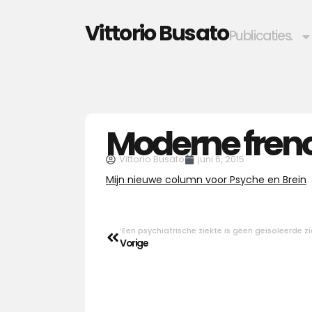
Vittorio Busato
Publicaties.
Moderne freno
Vittorio Busato
juni 6, 2015
Mijn nieuwe column voor Psyche en Brein
‘Een psychiatrische ziekte is geen geïsoleerde zi
Vorige