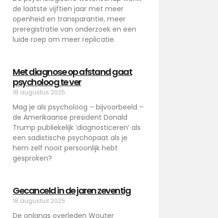
de laatste vijftien jaar met meer
openheid en transparantie, meer
preregistratie van onderzoek en een
luide roep om meer replicatie.
Met diagnose op afstand gaat
psycholoog te ver
18 augustus 2025
Mag je als psycholoog – bijvoorbeeld –
de Amerikaanse president Donald
Trump publiekelijk ‘diagnosticeren’ als
een sadistische psychopaat als je
hem zelf nooit persoonlijk hebt
gesproken?
Gecanceld in de jaren zeventig
18 augustus 2025
De onlangs overleden Wouter