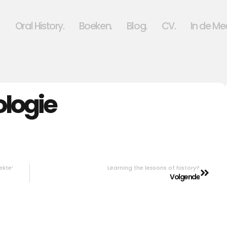
Oral History.
Boeken.
Blog.
CV.
In de Me
logie
ekte’
Learning the lessons of history?
Volgende