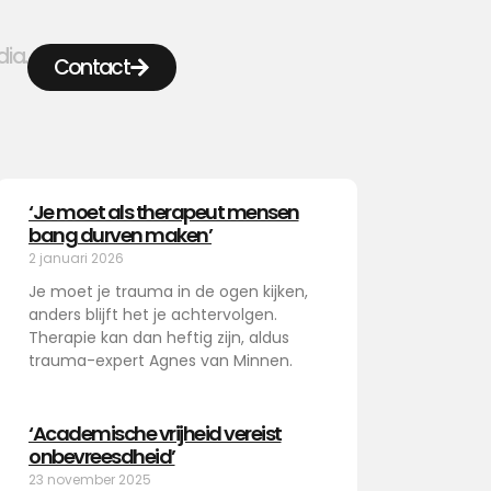
dia.
Contact
‘Je moet als therapeut mensen
bang durven maken’
2 januari 2026
Je moet je trauma in de ogen kijken,
anders blijft het je achtervolgen.
Therapie kan dan heftig zijn, aldus
trauma-expert Agnes van Minnen.
‘Academische vrijheid vereist
onbevreesdheid’
23 november 2025