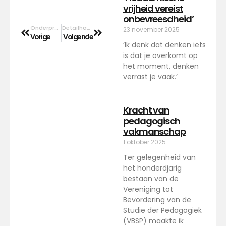
vrijheid vereist
onbevreesdheid’
Onderpresteren
Detailhandel
23 november 2025
Vorige
Volgende
‘Ik denk dat denken iets
is dat je overkomt op
het moment, denken
verrast je vaak.’
Kracht van
pedagogisch
vakmanschap
1 oktober 2025
Ter gelegenheid van
het honderdjarig
bestaan van de
Vereniging tot
Bevordering van de
Studie der Pedagogiek
(VBSP) maakte ik