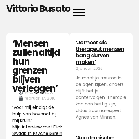
Vittorio Busato
‘Mensen
‘Je moet als
therapeut mensen
zullen altijd
bang durven
hun
maken’
grenzen
2 januari 2026
blijven
Je moet je trauma in
de ogen kijken, anders
verleggen’
blijft het je
Vittorio Busato
achtervolgen. Therapie
februari 17, 2016
kan dan heftig zijn,
‘Voor mij eindigt de
aldus trauma-expert
hulp van bovenaf bij
Agnes van Minnen.
mij kruin.’
Mijn interview met Dick
Swaab in Psyche&Brein
‘Academische