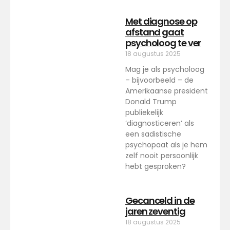
Met diagnose op
afstand gaat
psycholoog te ver
18 augustus 2025
Mag je als psycholoog
– bijvoorbeeld – de
Amerikaanse president
Donald Trump
publiekelijk
‘diagnosticeren’ als
een sadistische
psychopaat als je hem
zelf nooit persoonlijk
hebt gesproken?
Gecanceld in de
jaren zeventig
18 augustus 2025