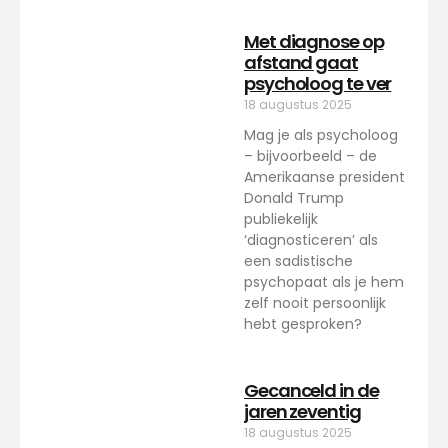
Met diagnose op
afstand gaat
psycholoog te ver
18 augustus 2025
Mag je als psycholoog
– bijvoorbeeld – de
Amerikaanse president
Donald Trump
publiekelijk
‘diagnosticeren’ als
een sadistische
psychopaat als je hem
zelf nooit persoonlijk
hebt gesproken?
Gecanceld in de
jaren zeventig
18 augustus 2025