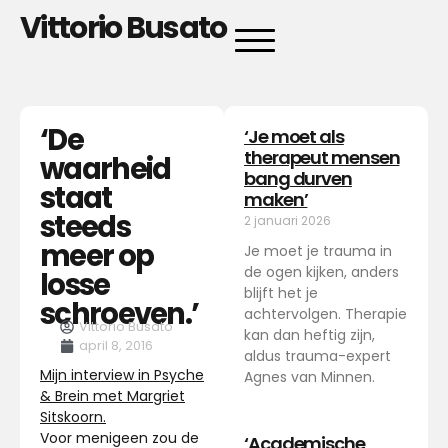
Vittorio Busato
‘De
‘Je moet als
therapeut mensen
waarheid
bang durven
staat
maken’
steeds
2 januari 2026
meer op
Je moet je trauma in
de ogen kijken, anders
losse
blijft het je
schroeven.’
achtervolgen. Therapie
Vittorio Busato
kan dan heftig zijn,
april 8, 2016
aldus trauma-expert
Mijn interview in Psyche
Agnes van Minnen.
& Brein met Margriet
Sitskoorn.
Voor menigeen zou de
‘Academische