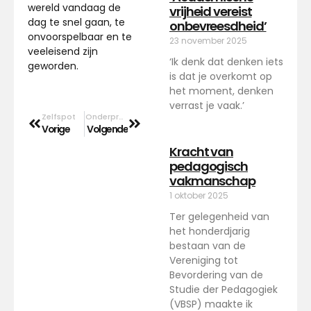
wereld vandaag de
vrijheid vereist
dag te snel gaan, te
onbevreesdheid’
onvoorspelbaar en te
23 november 2025
veeleisend zijn
‘Ik denk dat denken iets
geworden.
is dat je overkomt op
het moment, denken
verrast je vaak.’
Zelfspot
Onderpresteren
Vorige
Volgende
Kracht van
pedagogisch
vakmanschap
1 oktober 2025
Ter gelegenheid van
het honderdjarig
bestaan van de
Vereniging tot
Bevordering van de
Studie der Pedagogiek
(VBSP) maakte ik