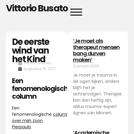
Vittorio Busato
De eerste
‘Je moet als
therapeut mensen
wind van
bang durven
het Kind
maken’
Vittorio Busato
2 januari 2026
augustus 16, 2017
Je moet je trauma in
Een
de ogen kijken, anders
fenomenologische
blijft het je
achtervolgen. Therapie
column
kan dan heftig zijn,
aldus trauma-expert
Een
Agnes van Minnen.
fenomenologische
column
over mijn zoon
Pierpaulo
‘Academische