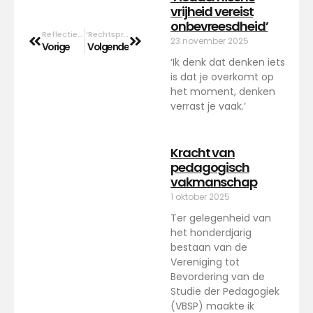
vrijheid vereist
onbevreesdheid’
Reflecties over psychologisch-wetenschappelijk publiceren
‘Rechtspraak is niets anders dan toegepaste psychologie’
23 november 2025
Vorige
Volgende
‘Ik denk dat denken iets
is dat je overkomt op
het moment, denken
verrast je vaak.’
Kracht van
pedagogisch
vakmanschap
1 oktober 2025
Ter gelegenheid van
het honderdjarig
bestaan van de
Vereniging tot
Bevordering van de
Studie der Pedagogiek
(VBSP) maakte ik