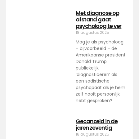
Met diagnose op
afstand gaat
psycholoog te ver
18 augustus 2025
Mag je als psycholoog
– bijvoorbeeld – de
Amerikaanse president
Donald Trump
publiekelijk
‘diagnosticeren’ als
een sadistische
psychopaat als je hem
zelf nooit persoonlijk
hebt gesproken?
Gecanceld in de
jaren zeventig
18 augustus 2025